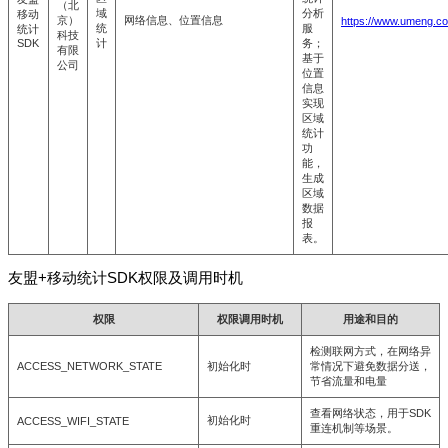
（北
域
分析
移动
京）
网络信息、位置信息
https://www.umeng.co
统
服
统计
科技
SDK
计
务；
有限
基于
公司
位置
信息
实现
区域
统计
功
能，
生成
区域
数据
报
表。
友盟+移动统计SDK权限及调用时机
权限
权限调用时机
用途和目的
检测联网方式，在网络异
ACCESS_NETWORK_STATE
初始化时
常情况下避免数据分送，
节省流量和电量
查看网络状态，用于SDK
初始化时
ACCESS_WIFI_STATE
重连机制等场景。