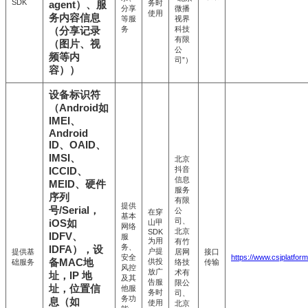
SDK
务时
agent）、服
分享
微播
使用
务内容信息
等服
视界
务
科技
（分享记录
有限
（图片、视
公
频等内
司”）
容））
设备标识符
（Android如
IMEI、
Android
ID、OAID、
IMSI、
北京
抖音
ICCID、
信息
MEID、硬件
服务
序列
有限
提供
号/Serial，
公
在穿
基本
司、
iOS如
山甲
网络
北京
SDK
IDFV、
服
为用
有竹
务、
IDFA），设
户提
提供基
居网
接口
安全
https://www.csjplatfor
备MAC地
供投
础服务
络技
传输
风控
放广
术有
址，IP 地
及其
告服
限公
址，位置信
他服
务时
司、
务功
息（如
使用
北京