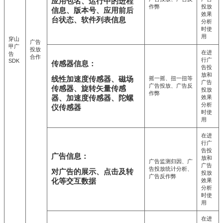
应用包名、运行中的进程
作弊
投放
信息、版本号、应用前后
效果
台状态、软件列表信息
分析
时使
用
穿山
广告
甲广
投放
在进
告
合作
行广
SDK
传感器信息：
告投
放和
线性加速度传感器、磁场
摇一摇、扭一扭等
广告
广告投放、广告反
传感器、旋转矢量传感
投放
作弊
器、加速度传感器、陀螺
效果
分析
仪传感器
时使
用
在进
行广
告投
广告信息：
放和
广告监测归因、广
广告
告投放统计分析、
对广告的展示、点击及转
投放
广告反作弊
化等交互数据
效果
分析
时使
用
在进