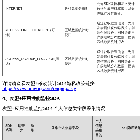
允许SDK联网和发送统计
INTERNET
进行数据分析时
数据的最基础权限，以提
供统计分析服务。
通过获取位置信息，为开
发者提供反作弊风控，剔
ACCESS_FINE_LOCATION（可
区域数据统计时
除作弊设备；同时矫正用
选）
使用
户的地域分布数据，提供
区域数据统计报表。
通过获取位置信息，为开
发者提供反作弊风控，剔
ACCESS_COARSE_LOCATION(可
区域数据统计时
除作弊设备；同时矫正用
选)
使用
户的地域分布数据，提供
区域数据统计报表。
详情请查看友盟+移动统计SDK隐私政策链接：
https://www.umeng.com/page/policy
4、友盟+应用性能监控SDK
友盟+应用性能监控SDK,个人信息类字段采集情况
个人
SDK
运营
功
信息
采集个人信息字段
sdk隐私政
名称
方
能
采集
目的