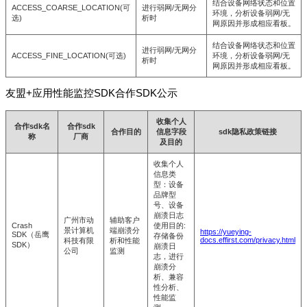
结合设备网络状态和位置
ACCESS_COARSE_LOCATION(可
进行弱网/无网分
环境，分析设备弱网/无
选)
析时
网原因并形成相应看板。
结合设备网络状态和位置
进行弱网/无网分
ACCESS_FINE_LOCATION(可选)
环境，分析设备弱网/无
析时
网原因并形成相应看板。
友盟+应用性能监控SDK合作SDK公示
收集个人
合作sdk名
合作sdk
合作目的
信息字段
sdk隐私政策链接
称
厂商
及目的
收集个人
信息类
型：设备
品牌型
号、设备
崩溃日志
广州市动
辅助客户
Crash
使用目的:
景计算机
端崩溃分
https://yueying-
SDK（岳鹰
存储备份
docs.effirst.com/privacy.html
科技有限
析和性能
SDK）
崩溃日
公司
监测
志，进行
崩溃分
析、兼容
性分析、
性能监