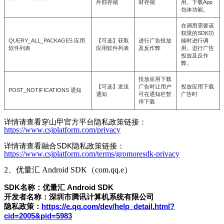
外部存储
材存储
用。下载App
包体功能。
在调用需要该
权限的SDK功
QUERY_ALL_PACKAGES 应用
【可选】获取
进行广告投放
能时进行调
软件列表
应用软件列表
及反作弊
用。进行广告
投放及反作
弊。
投放应用下载
【可选】发送
广告时让用户
投放应用下载
POST_NOTIFICATIONS 通知
通知
可在通知栏暂
广告时
停下载
详情请查看穿山甲官方平台隐私政策链接：
https://www.csjplatform.com/privacy
详情请查看融合SDK隐私政策链接：
https://www.csjplatform.com/terms/gromoresdk-privacy
2、优量汇 Android SDK（com.qq.e）
SDK名称：优量汇 Android SDK
开发者名称：深圳市腾讯计算机系统有限公司
隐私政策：
https://e.qq.com/dev/help_detail.html?
cid=2005&pid=5983