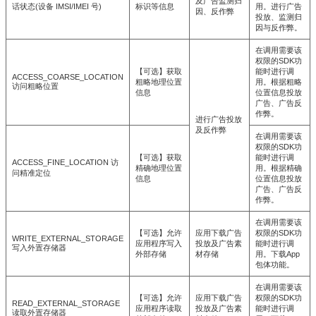
及广告监测归
话状态(设备 IMSI/IMEI 号)
标识等信息
用。进行广告
因、反作弊
投放、监测归
因与反作弊。
在调用需要该
权限的SDK功
【可选】获取
能时进行调
ACCESS_COARSE_LOCATION
粗略地理位置
用。根据粗略
访问粗略位置
信息
位置信息投放
广告、广告反
作弊。
进行广告投放
及反作弊
在调用需要该
权限的SDK功
【可选】获取
能时进行调
ACCESS_FINE_LOCATION 访
精确地理位置
用。根据精确
问精准定位
信息
位置信息投放
广告、广告反
作弊。
在调用需要该
【可选】允许
应用下载广告
权限的SDK功
WRITE_EXTERNAL_STORAGE
应用程序写入
投放及广告素
能时进行调
写入外置存储器
外部存储
材存储
用。下载App
包体功能。
在调用需要该
【可选】允许
应用下载广告
权限的SDK功
READ_EXTERNAL_STORAGE
应用程序读取
投放及广告素
能时进行调
读取外置存储器