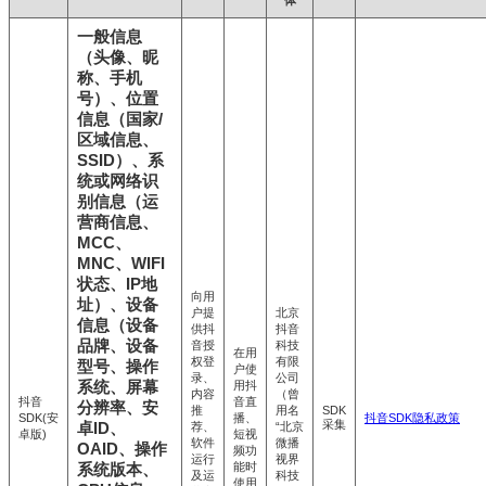
体
一般信息
（头像、昵
称、手机
号）、位置
信息（国家/
区域信息、
SSID）、系
统或网络识
别信息（运
营商信息、
MCC、
MNC、WIFI
状态、IP地
向用
址）、设备
户提
北京
信息（设备
供抖
抖音
品牌、设备
音授
科技
在用
权登
有限
型号、操作
户使
录、
公司
系统、屏幕
用抖
内容
（曾
抖音
音直
分辨率、安
推
用名
SDK
SDK(安
播、
抖音SDK隐私政策
采集
卓ID、
荐、
“北京
卓版)
短视
软件
微播
OAID、操作
频功
运行
视界
能时
系统版本、
及运
科技
使用