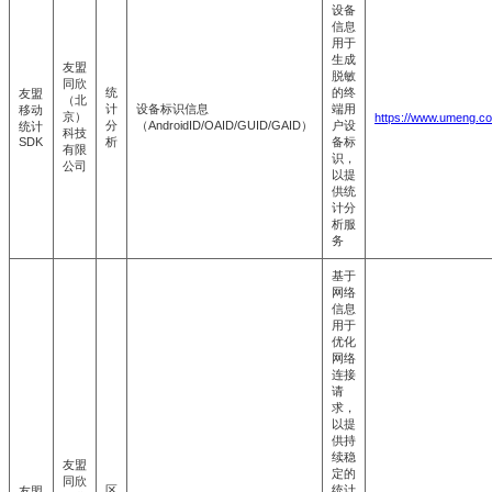
设备
信息
用于
生成
友盟
脱敏
同欣
统
的终
友盟
（北
计
设备标识信息
端用
移动
京）
https://www.umeng.co
分
（AndroidID/OAID/GUID/GAID）
户设
统计
科技
SDK
析
备标
有限
识，
公司
以提
供统
计分
析服
务
基于
网络
信息
用于
优化
网络
连接
请
求，
以提
供持
续稳
友盟
定的
同欣
区
统计
友盟