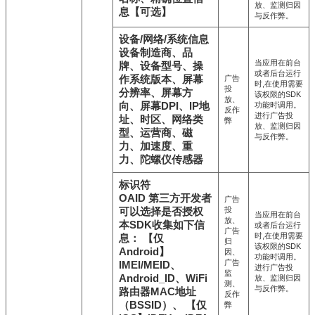
放、监测归因
息【可选】
与反作弊。
设备/网络/系统信息
设备制造商、品
当应用在前台
牌、设备型号、操
或者后台运行
作系统版本、屏幕
广告
时,在使用需要
投
分辨率、屏幕方
该权限的SDK
放、
向、屏幕DPI、IP地
功能时调用。
反作
进行广告投
址、时区、网络类
弊
放、监测归因
型、运营商、磁
与反作弊。
力、加速度、重
力、陀螺仪传感器
标识符
OAID 第三方开发者
广告
投
可以选择是否授权
当应用在前台
放、
本SDK收集如下信
或者后台运行
广告
时,在使用需要
息： 【仅
归
该权限的SDK
Android】
因、
功能时调用。
广告
IMEI/MEID、
进行广告投
监
Android_ID、WiFi
放、监测归因
测、
与反作弊。
路由器MAC地址
反作
（BSSID）、 【仅
弊