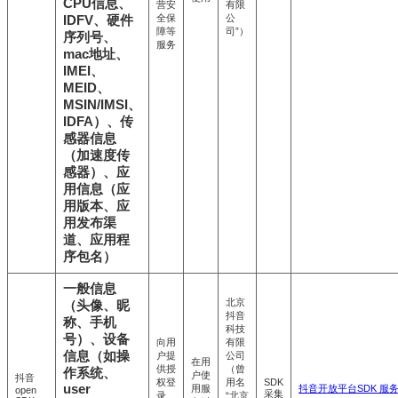
CPU信息、
营安
有限
全保
公
IDFV、硬件
障等
司”）
序列号、
服务
mac地址、
IMEI、
MEID、
MSIN/IMSI、
IDFA）、传
感器信息
（加速度传
感器）、应
用信息（应
用版本、应
用发布渠
道、应用程
序包名）
一般信息
北京
（头像、昵
抖音
称、手机
科技
号）、设备
向用
有限
信息（如操
户提
公司
在用
供授
（曾
作系统、
户使
抖音
权登
用名
SDK
user
用服
抖音开放平台SDK 服
open
采集
录、
“北京