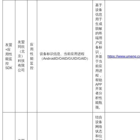
基于
设备
信息
用于
生成
脱敏
的终
端用
友盟
户设
应
友盟
同欣
备标
用
+应
（北
识，
性
设备标识信息、当前应用进程
用性
京）
https://www.umeng.c
并基
能
（AndroidID/OAID/GUID/GAID）
能监
科技
于当
监
控
有限
前应
SDK
控
公司
用进
程，
帮助
APP
开发
者分
析性
能瓶
颈。
结合
设备
网络
状态
和位