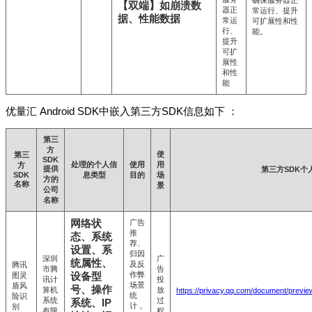
确保服务器正
【双端】如崩溃数
器正
常运行、提升
据、性能数据
常运
可扩展性和性
行、
能。
提升
可扩
展性
和性
能
优量汇 Android SDK中嵌入第三方SDK信息如下 ：
第三
方
使
第三
SDK
处理的个人信
使用
用
方
提供
第三方SDK个
SDK
息类型
目的
场
方的
名称
景
公司
名称
网络状
广告
推
态、系统
荐、
设置、系
归因
深圳
广
统属性、
及反
腾讯
市腾
告
作弊
图灵
设备型
讯计
投
场景
盾风
号、操作
算机
放
https://privacy.qq.com/document/prev
统
险识
系统
过
系统、IP
计，
别
有限
程