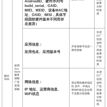
AndroidID、硬件序列号
效果
build_serial、GAID、
分析
IMEI、MEID、设备MAC地
时使
用
址、OAID、IMSI，具体字
段因软硬件版本不同而存
在差异）
在进
行广
告投
放和
应用信息：
开发者账号信息一
广告
致性校验
投放
应用包名、应用版本号
效果
分析
时使
用
使用
Gro
more
在进
服务
行广
融合
调整
SDK
告投
网络信息：
广告
保证网络服务稳定
放和
变现
性 其中，IP地址
广告
IP 地址、运营商信息、
策略
和WiFi状态还会用
投放
WiFi状态
于流量分组策略
效果
分析
时使
用