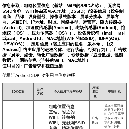
信息获取：粗略位置信息（基站、WIFI的SSID名称）、无线网
SSID名称、WiFi路由器MAC地址（BSSID）\设备信息（设备制
造商、品牌、设备型号、操作系统版本、屏幕分辨率、屏幕方
向、屏幕DPI、IP地址、时区、网络类型、运营商、磁力传感器
(Android)、加速度传感器(Android)、磁场传感器(Android)、陀
螺仪（iOS）、压力传感器（iOS））、设备标识符（imei、imsi
或oaid、Android Id 、MAC地址(WIFI的BSSID)、IDFA(iOS)、
IDFV(iOS)）、应用信息（宿主应用的包名、版本号，【仅
Android】宿主应用的进程名称、运行状态、可疑行为）、广告数
据（展示、点击、转化广告数据）、诊断数据（崩溃数据、性能
数据）、网络信息（连接的WIFI、MAC地址）
使用目的：广告请求和视图渲染
优量汇Android SDK 收集用户信息说明
用途
合作
SDK名称
个人信息字段与类型
和目
申请时机
方式
的
当应用在前台
粗略位置信息
或者后台运行
基站、附近的
时,在使用需要
WIFI、连接的
广告
该权限的SDK
WIFI、无线网SSID
投放
功能时调用。
进行广告投
名称、精确位置信