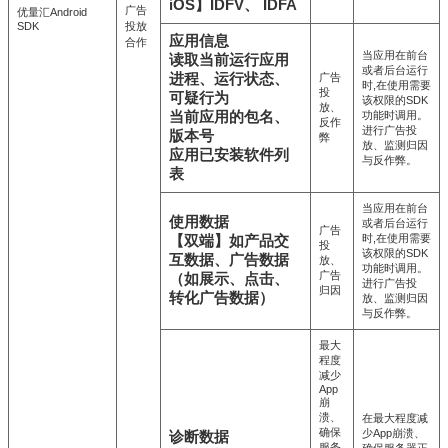
iOS】IDFV、 IDFA
广告
优量汇Android
SDK
投放
应用信息
合作
当应用在前台
读取当前运行应用
或者后台运行
进程、运行状态、
广告
时,在使用需要
投
可疑行为
该权限的SDK
放、
当前应用的包名、
功能时调用。
反作
进行广告投
版本号
弊
放、监测归因
应用已安装软件列
与反作弊。
表
当应用在前台
使用数据
或者后台运行
广告
时,在使用需要
【双端】如产品交
投
该权限的SDK
互数据、广告数据
放、
功能时调用。
广告
（如展示、点击、
进行广告投
归因
转化广告数据）
放、监测归因
与反作弊。
最大
程度
减少
App
崩
溃、
在最大程度减
确保
少App崩溃、
诊断数据
服务