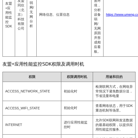
友盟
置环
弱
友盟
同欣
境，
网/
+应
（北
分析
无
用性
京）
网络信息、位置信息
设备
https://www.umeng.c
网
能监
科技
弱
分
控
有限
网/
析
SDK
公司
无网
原因
并形
成相
应看
板。
友盟+应用性能监控SDK权限及调用时机
权限
权限调用时机
用途和目的
检测联网方式，在网络异
ACCESS_NETWORK_STATE
初始化时
常情况下避免数据分送，
节省流量和电量
查看网络状态，用于SDK
初始化时
ACCESS_WIFI_STATE
重连机制等场景。
允许SDK联网和发送数据
进行应用性能监
INTERNET
的最基础权限，以提供应
控时
用性能监控服务。