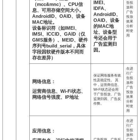
IMEI、
告投
（mcc&mnc）、CPU信
放和
IDFA、
息、可用存储空间大小。
广告
AndroidID、
AndroidID、OAID、设备
投放
OAID、设备
效果
MAC地址。
的MAC地
分析
设备标识符（如IMEI、
时使
址、设备型
IMSI、ICCID、GAID（仅
用
号还会用于
GMS服务）、MEID、硬件
广告监测归
序列号build_serial，具体
因。
字段因软硬件版本不同而
存在差异）
在进
行广
保证网络服务有效
告投
性及稳定性。 其
网络信息：
放和
中，运营商信息、
广告
Wi-Fi状态还会用
运营商信息、Wi-Fi状态、
投放
于广告投放、广告
网络信号强度、IP地址
效果
监测归因、广告反
分析
作弊。
时使
用
在进
行广
告投
应用信息：
放和
广告投放、广告反
广告