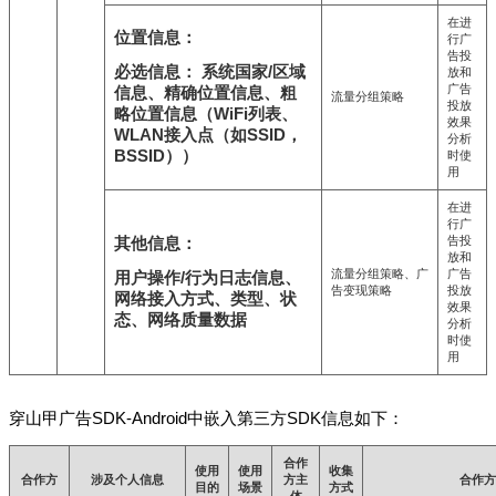
在进
位置信息：
行广
告投
必选信息： 系统国家/区域
放和
广告
信息、精确位置信息、粗
流量分组策略
投放
略位置信息（WiFi列表、
效果
WLAN接入点（如SSID，
分析
BSSID））
时使
用
在进
行广
告投
其他信息：
放和
流量分组策略、广
广告
用户操作/行为日志信息、
告变现策略
投放
网络接入方式、类型、状
效果
态、网络质量数据
分析
时使
用
穿山甲广告SDK-Android中嵌入第三方SDK信息如下：
合作
使用
使用
收集
合作方
涉及个人信息
方主
合作方
目的
场景
方式