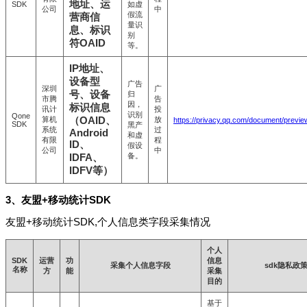
地址、运
SDK
如虚
公司
中
假流
营商信
量识
息、标识
别
符OAID
等。
IP地址、
设备型
广告
深圳
广
号、设备
归
市腾
告
因，
标识信息
讯计
投
识别
Qone
算机
（OAID、
放
https://privacy.qq.com/document/prev
SDK
黑产
系统
过
Android
和虚
有限
程
ID、
假设
公司
中
备。
IDFA、
IDFV等）
3、友盟+移动统计SDK
友盟+移动统计SDK,个人信息类字段采集情况
个人
SDK
运营
功
信息
采集个人信息字段
sdk隐私政
名称
方
能
采集
目的
基于