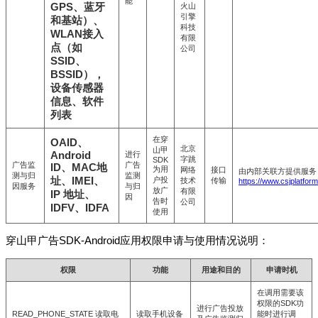
能
GPS、蓝牙
火山
引擎
和基站）、
科技
WLAN接入
有限
点（如
公司
SSID、
BSSID），
设备传感器
信息、软件
列表
在穿
OAID、
北京
山甲
Android
进行
字跳
SDK
广告监
广告
ID、MAC地
为用
网络
接口
由内部关联方提供服务
测与归
监测
址、IMEI、
户投
技术
传输
https://www.csjplatfor
因服务
与归
放广
有限
IP 地址、
因
告时
公司
IDFV、IDFA
使用
穿山甲广告SDK-Android应用权限申请与使用情况说明：
权限
功能
用途和目的
申请时机
在调用需要该
权限的SDK功
进行广告投放
READ_PHONE_STATE 读取电
读取手机设备
能时进行调