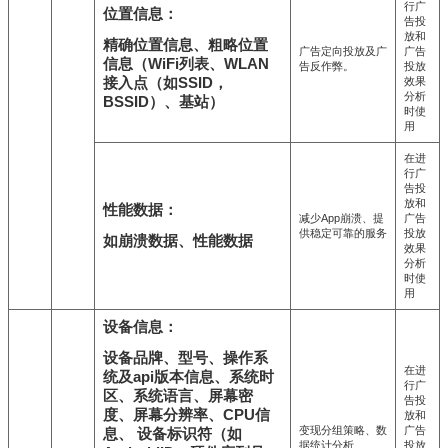
行广
位置信息：
告投
放和
精确位置信息、粗略位置
广告定向投放及广
广告
信息（WiFi列表、WLAN
告反作弊。
投放
接入点（如SSID，
效果
分析
BSSID）、基站）
时使
用
在进
行广
告投
放和
性能数据：
减少App崩溃、提
广告
供稳定可靠的服务
投放
如崩溃数据、性能数据
效果
分析
时使
用
设备信息：
设备品牌、型号、操作系
在进
统及api版本信息、系统时
行广
区、系统语言、屏幕密
告投
度、屏幕分辨率、CPU信
放和
变现分组策略、数
广告
息、 设备标识符（如
据统计分析
投放